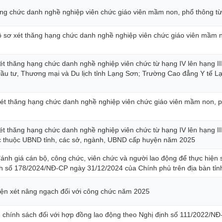
ạng chức danh nghề nghiệp viên chức giáo viên mầm non, phổ thông từ 
 sơ xét thăng hạng chức danh nghề nghiệp viên chức giáo viên mầm no
t thăng hạng chức danh nghề nghiệp viên chức từ hạng IV lên hạng III; 
Đầu tư, Thương mại và Du lịch tỉnh Lạng Sơn; Trường Cao đẳng Y tế L
ét thăng hạng chức danh nghề nghiệp viên chức giáo viên mầm non, ph
t thăng hạng chức danh nghề nghiệp viên chức từ hạng IV lên hạng III; 
ực thuộc UBND tỉnh, các sở, ngành, UBND cấp huyện năm 2025
ánh giá cán bộ, công chức, viên chức và người lao động để thực hiện s
nh số 178/2024/NĐ-CP ngày 31/12/2024 của Chính phủ trên địa bàn tỉn
 hiện xét nâng ngạch đối với công chức năm 2025
ộ, chính sách đối với hợp đồng lao động theo Nghị định số 111/2022/