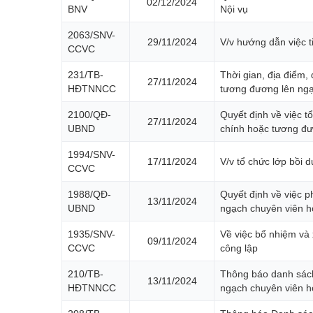
02/12/2024
BNV
Nội vụ
2063/SNV-
29/11/2024
V/v hướng dẫn việc 
CCVC
231/TB-
Thời gian, địa điểm,
27/11/2024
HĐTNNCC
tương đương lên ngạ
2100/QĐ-
Quyết định về việc 
27/11/2024
UBND
chính hoặc tương đ
1994/SNV-
17/11/2024
V/v tổ chức lớp bồi
CCVC
1988/QĐ-
Quyết định về việc p
13/11/2024
UBND
ngạch chuyên viên h
1935/SNV-
Về việc bổ nhiệm và
09/11/2024
CCVC
công lập
210/TB-
Thông báo danh sách
13/11/2024
HĐTNNCC
ngạch chuyên viên h