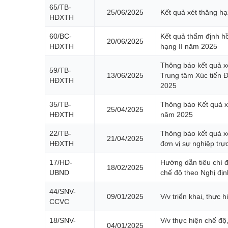
65/TB-
25/06/2025
Kết quả xét thăng h
HĐXTH
60/BC-
Kết quả thẩm định hồ
20/06/2025
HĐXTH
hạng II năm 2025
Thông báo kết quả xé
59/TB-
13/06/2025
Trung tâm Xúc tiến 
HĐXTH
2025
35/TB-
Thông báo Kết quả x
25/04/2025
HĐXTH
năm 2025
22/TB-
Thông báo kết quả xé
21/04/2025
HĐXTH
đơn vị sự nghiệp tr
17/HD-
Hướng dẫn tiêu chí đ
18/02/2025
UBND
chế độ theo Nghị đị
44/SNV-
09/01/2025
V/v triển khai, thực
CCVC
18/SNV-
V/v thực hiện chế đ
04/01/2025