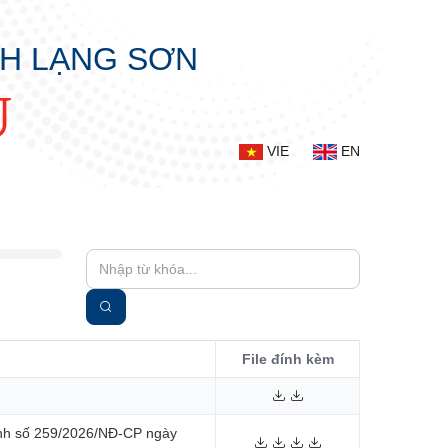
NH LẠNG SƠN
Ụ
VIE
EN
File đính kèm
định số 259/2026/NĐ-CP ngày