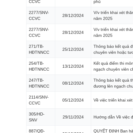
CCVC
phủ
2277/SNV-
V/v triển khai xét t
28/12/2024
CCVC
năm 2025
2277/SNV-
V/v triển khai xét t
28/12/2024
CCVC
năm 2025
271/TB-
Thông báo kết quả đ
25/12/2024
HĐTNNCC
chuyên viên hoặc tư
254/TB-
Kết quả điểm thi mô
13/12/2024
HĐTNNCC
ngạch chuyên viên 
247/TB-
Thông báo kết quả t
08/12/2024
HĐTNNCC
đương lên ngạch chu
2114/SNV-
05/12/2024
Về việc triển khai x
CCVC
305/HD-
29/11/2024
Hướng dẫn Về việc đ
SNV
887/QĐ-
QUYẾT ĐỊNH Ban hành