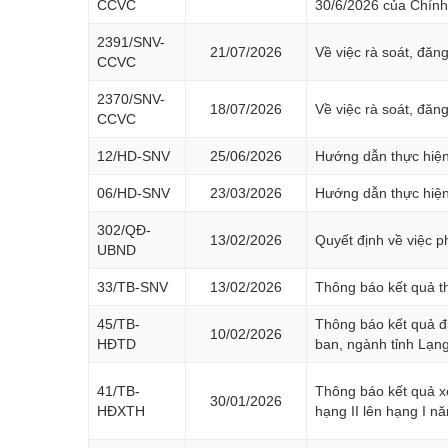
CCVC
30/6/2026 của Chính
2391/SNV-
21/07/2026
Về việc rà soát, đă
CCVC
2370/SNV-
18/07/2026
Về việc rà soát, đă
CCVC
12/HD-SNV
25/06/2026
Hướng dẫn thực hiện
06/HD-SNV
23/03/2026
Hướng dẫn thực hiện
302/QĐ-
13/02/2026
Quyết định về việc p
UBND
33/TB-SNV
13/02/2026
Thông báo kết quả t
45/TB-
Thông báo kết quả đ
10/02/2026
HĐTD
ban, ngành tỉnh Lạ
41/TB-
Thông báo kết quả xé
30/01/2026
HĐXTH
hạng II lên hạng I n