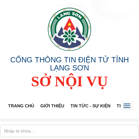
CỔNG THÔNG TIN ĐIỆN TỬ TỈNH
LẠNG SƠN
SỞ NỘI VỤ
TRANG CHỦ
GIỚI THIỆU
TIN TỨC - SỰ KIỆN
THÔNG TI
Toggl
naviga