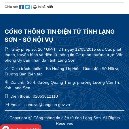
Chia sẻ:
|
In bài viết
CỔNG THÔNG TIN ĐIỆN TỬ TỈNH LẠNG
SƠN - SỞ NỘI VỤ
Giấy phép số:
20 / GP-TTĐT ngày 12/03/2015 của Cục phát
thanh, truyền hình và điện tử thông tin Cơ quan thường trực: Văn
phòng Ủy ban nhân dân tỉnh Lạng Sơn.
Chịu trách nhiệm:
Bà Hoàng Thị Hiền, Giám đốc Sở Nội vụ -
Trưởng Ban Biên tập
Địa chỉ:
Số 4, đường Quang Trung, phường Lương Văn Tri,
tỉnh Lạng Sơn
Điện thoại:
02053812110
Email:
sonoivu@langson.gov.vn
Copyright Ⓒ Cổng thông tin điện tử tỉnh Lạng Sơn. All Rights
Reserved