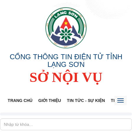
CỔNG THÔNG TIN ĐIỆN TỬ TỈNH
LẠNG SƠN
SỞ NỘI VỤ
TRANG CHỦ
GIỚI THIỆU
TIN TỨC - SỰ KIỆN
THÔNG TI
Toggl
naviga