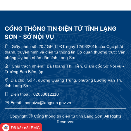
CỔNG THÔNG TIN ĐIỆN TỬ TỈNH LẠNG
SƠN - SỞ NỘI VỤ
Giấy phép số:
20 / GP-TTĐT ngày 12/03/2015 của Cục phát
thanh, truyền hình và điện tử thông tin Cơ quan thường trực: Văn
phòng Ủy ban nhân dân tỉnh Lạng Sơn.
Chịu trách nhiệm:
Bà Hoàng Thị Hiền, Giám đốc Sở Nội vụ -
Trưởng Ban Biên tập
Địa chỉ:
Số 4, đường Quang Trung, phường Lương Văn Tri,
tỉnh Lạng Sơn
Điện thoại:
02053812110
Email:
sonoivu@langson.gov.vn
Copyright Ⓒ Cổng thông tin điện tử tỉnh Lạng Sơn. All Rights
Reserved
Đã kết nối EMC