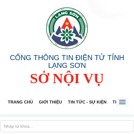
CỔNG THÔNG TIN ĐIỆN TỬ TỈNH
LẠNG SƠN
SỞ NỘI VỤ
TRANG CHỦ
GIỚI THIỆU
TIN TỨC - SỰ KIỆN
THÔNG TI
Toggl
naviga