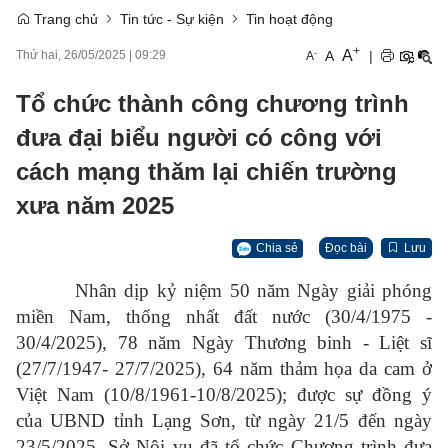
Trang chủ
Tin tức - Sự kiện
Tin hoạt động
+
A
-
A
|
Thứ hai, 26/05/2025
|
09:29
A
Tổ chức thành công chương trình
đưa đại biểu người có công với
cách mạng thăm lại chiến trường
xưa năm 2025
Chia sẻ
Đọc bài
Lưu
Nhân dịp kỷ niệm 50 năm Ngày giải phóng
miền Nam, thống nhất đất nước (30/4/1975 -
30/4/2025), 78 năm Ngày Thương binh - Liệt sĩ
(27/7/1947- 27/7/2025), 64 năm thảm họa da cam ở
Việt Nam (10/8/1961-10/8/2025); được sự đồng ý
của UBND tỉnh Lạng Sơn, từ ngày 21/5 đến ngày
23/5/2025, Sở Nội vụ đã tổ chức Chương trình đưa