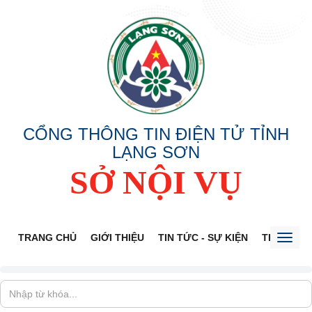
CỔNG THÔNG TIN ĐIỆN TỬ TỈNH
LẠNG SƠN
SỞ NỘI VỤ
TRANG CHỦ
GIỚI THIỆU
TIN TỨC - SỰ KIỆN
THÔNG TI
Toggl
naviga