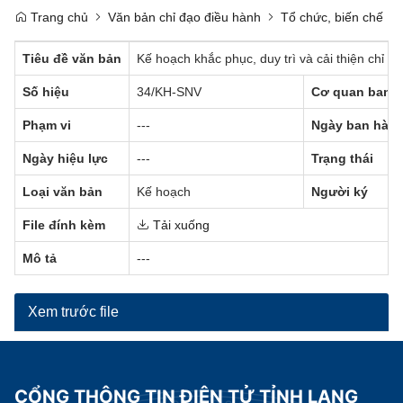
Trang chủ
Văn bản chỉ đạo điều hành
Tổ chức, biến chế
Tiêu đề văn bản
Kế hoạch khắc phục, duy trì và cải thiện chỉ 
Số hiệu
34/KH-SNV
Cơ quan ban 
Phạm vi
---
Ngày ban hàn
Ngày hiệu lực
---
Trạng thái
Loại văn bản
Kế hoạch
Người ký
File đính kèm
Tải xuống
Mô tả
---
Xem trước file
CỔNG THÔNG TIN ĐIỆN TỬ TỈNH LẠNG