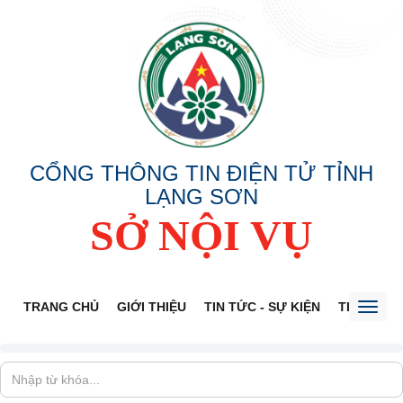
CỔNG THÔNG TIN ĐIỆN TỬ TỈNH
LẠNG SƠN
SỞ NỘI VỤ
TRANG CHỦ
GIỚI THIỆU
TIN TỨC - SỰ KIỆN
THÔNG TI
Toggl
naviga