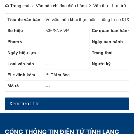
Trang chủ
Văn bản chỉ đạo điều hành
Văn thư - Lưu trữ
Tiêu đề văn bản
Về việc triển khai thực hiện Thông tư số 01/2
Số hiệu
536/SNV-VP
Cơ quan ban hành
Phạm vi
---
Ngày ban hành
Ngày hiệu lực
---
Trạng thái
Loại văn bản
---
Người ký
File đính kèm
Tải xuống
Mô tả
---
Xem trước file
CỔNG THÔNG TIN ĐIỆN TỬ TỈNH LẠNG