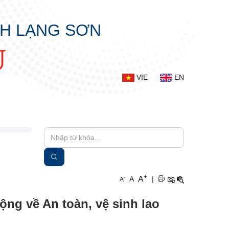
NH LẠNG SƠN
Ụ
VIE
EN
+
A
-
A
|
A
ng về An toàn, vệ sinh lao