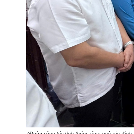
(Đoàn công tác tỉnh thăm, tặng quà gia đìn