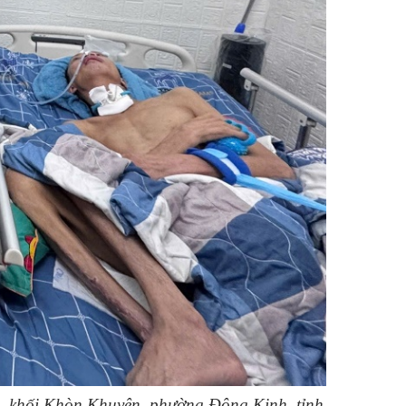
à, khối Khòn Khuyên, phường Đông Kinh, tỉnh