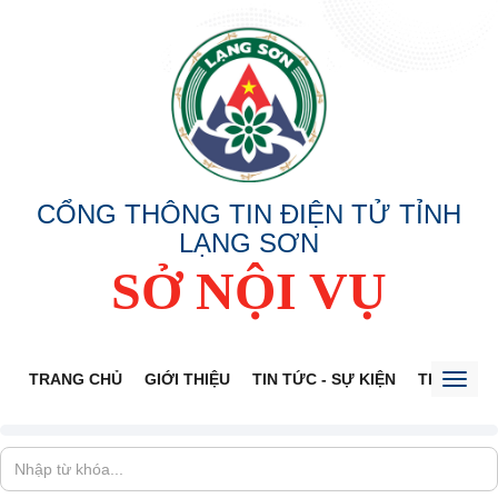
CỔNG THÔNG TIN ĐIỆN TỬ TỈNH
LẠNG SƠN
SỞ NỘI VỤ
TRANG CHỦ
GIỚI THIỆU
TIN TỨC - SỰ KIỆN
THÔNG TI
Toggl
naviga