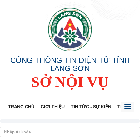
CỔNG THÔNG TIN ĐIỆN TỬ TỈNH
LẠNG SƠN
SỞ NỘI VỤ
TRANG CHỦ
GIỚI THIỆU
TIN TỨC - SỰ KIỆN
THÔNG TI
Toggl
naviga