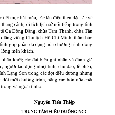
iết mục hát múa, các làn điệu then đặc sắc về
ng cảnh, di tích lịch sử nổi tiếng trong tỉnh
c tế Ga Đồng Đăng, chùa Tam Thanh, chùa Tân
ào lăng viếng Chủ tịch Hồ Chí Minh, thăm bảo
 tỉnh góp phần đa dạng hóa chương trình đồng
àu lòng mến khách.
, phấn khởi; các đại biểu ghi nhận và đánh giá
 người lao động nhiệt tình, chu đáo, lễ phép,
 tỉnh Lạng Sơn trong các đợt điều dưỡng những
ục đổi mới chương trình, nâng cao hơn nữa chất
trong và ngoài tỉnh./.
Nguyễn Tiến Thiệp
TRUNG TÂM ĐIỀU DƯỠNG NCC