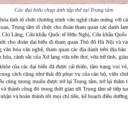
Các đại biểu chụp ảnh tập thể tại Trung tâm
a tỉnh tổ chức chương trình văn nghệ chào mừng với các t
n, Trung tâm tổ chức cho đoàn tham quan các danh lam thắ
ắng Chi Lăng, Cửa khẩu Quốc tế Hữu Nghị, Cửa khẩu Quố
hức cho đoàn đại biểu đi tham quan Thủ đô Hà Nội và v
g văn hóa văn nghệ, tham quan các địa danh trên địa bàn
n hóa, cảnh sắc của Xứ lạng vừa nên thơ, vừa trữ tình, gi
khỏe của các đại biểu đã được cải thiện, tâm trạng vui vẻ
ung cách cũng như thái độ phục vụ của cán bộ, viên chức,
biểu cũng mong muốn được trở lại Trung tâm, trở lại thăm
 và thành công đó trong thời gian tới Trung tâm sẽ tiếp t
nhận và hoàn thành tốt mọi chỉ tiêu, kế hoạch điều dưỡng 