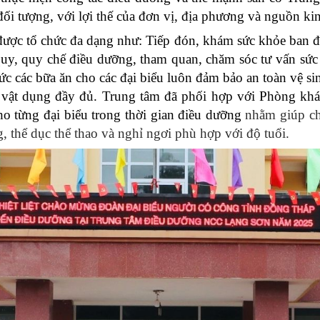
đối tượng, với lợi thế của đơn vị, địa phương và nguồn ki
được tổ chức đa dạng như: Tiếp đón, khám sức khỏe ban đ
 quy, quy chế điều dưỡng, tham quan, chăm sóc tư vấn sứ
c các bữa ăn cho các đại biểu luôn đảm bảo an toàn vệ s
 vật dụng đầy đủ. Trung tâm đã phối hợp với Phòng kh
o từng đại biểu trong thời gian điều dưỡng
nhằm giúp cho
 thể dục thể thao và nghỉ ngơi phù hợp với độ tuổi.