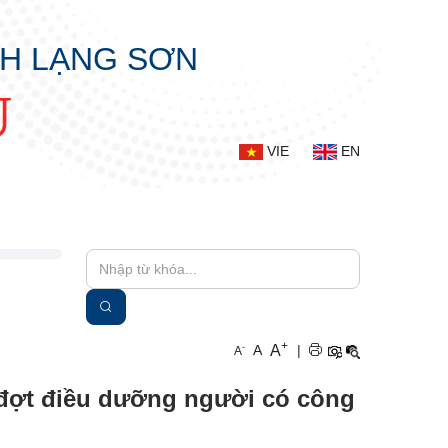
NH LẠNG SƠN
Ụ
VIE
EN
+
A
-
A
|
A
đợt điều dưỡng người có công