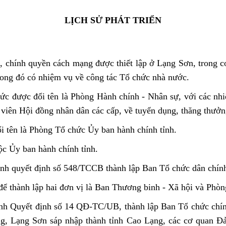
LỊCH SỬ PHÁT TRIỂN
chính quyền cách mạng được thiết lập ở Lạng Sơn, trong c
rong đó có nhiệm vụ về công tác Tổ chức nhà nước.
c được đổi tên là Phòng Hành chính - Nhân sự, với các nh
 viên Hội đồng nhân dân các cấp, về tuyển dụng, thăng thưởng
 tên là Phòng Tổ chức Ủy ban hành chính tỉnh.
c Ủy ban hành chính tỉnh.
nh quyết định số 548/TCCB thành lập Ban Tổ chức dân chính 
ể thành lập hai đơn vị là Ban Thương binh - Xã hội và Phòn
nh Quyết định số 14 QĐ-TC/UB, thành lập Ban Tổ chức chín
g, Lạng Sơn sáp nhập thành tỉnh Cao Lạng, các cơ quan Đản