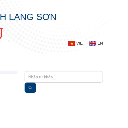
NH LẠNG SƠN
Ụ
VIE
EN