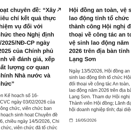
oạt chuyên đề: “Xây
Hội đồng an toàn, vệ 
iêu chí kết quả thực
lao động tỉnh tổ chức
hiệm vụ đối với
thành công Hội nghị đ
hức theo Nghị định
thoại về công tác an t
5/2025/NĐ-CP ngày
vệ sinh lao động năm
2025 của Chính phủ
2026 trên địa bàn tỉnh
nh về đánh giá, xếp
Lạng Sơn
hất lượng cơ quan
Ngày 13/5/2026, Hội đồng an 
chính Nhà nước và
sinh lao động tỉnh tổ chức Hộ
chức”
đối thoại về công tác An toàn,
lao động năm 2026 trên địa bà
n Kế hoạch số 16-
Lạng Sơn. Tham dự Hội nghị 
VC ngày 03/02/2026 của
Thành viên Hội đồng; Lãnh đ
ông chức, viên chức ban
hội doanh nghiệp tỉnh; đại diện
 hoạch sinh hoạt Chuyên đề
16/05/2026
, chiều ngày 14/5/2026, Chi
chức, viên chức đã tổ chức