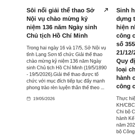
Sôi nổi giải thể thao Sở
Sinh h
Nội vụ chào mừng kỷ
dựng t
niệm 136 năm Ngày sinh
hiện n
Chủ tịch Hồ Chí Minh
công c
số 35
Trong hai ngày 16 và 17/5, Sở Nội vụ
21/12/
tỉnh Lạng Sơn tổ chức Giải thể thao
Quy đị
chào mừng kỷ niệm 136 năm Ngày
sinh Chủ tịch Hồ Chí Minh (19/5/1890
loại c
- 19/5/2026).Giải thể thao được tổ
hành 
chức với mục đích tiếp tục đẩy mạnh
công 
phong trào rèn luyện thân thể theo ...
Thực hiệ
19/05/2026
KH/CBCC
Chi bộ C
hành Kế
năm 2026
bộ Công 