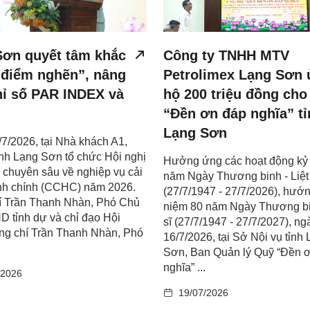
Sơn quyết tâm khắc
Công ty TNHH MTV
“điểm nghẽn”, nâng
Petrolimex Lạng Sơn 
hỉ số PAR INDEX và
hộ 200 triệu đồng ch
“Đền ơn đáp nghĩa” tỉ
Lạng Sơn
7/2026, tại Nhà khách A1,
nh Lạng Sơn tổ chức Hội nghị
Hưởng ứng các hoạt động kỷ
 chuyên sâu về nghiệp vụ cải
năm Ngày Thương binh - Liệt 
nh chính (CCHC) năm 2026.
(27/7/1947 - 27/7/2026), hướn
í Trần Thanh Nhàn, Phó Chủ
niệm 80 năm Ngày Thương bin
D tỉnh dự và chỉ đạo Hội
sĩ (27/7/1947 - 27/7/2027), ng
ng chí Trần Thanh Nhàn, Phó
16/7/2026, tại Sở Nội vụ tỉnh
Sơn, Ban Quản lý Quỹ “Đền 
nghĩa” ...
/2026
19/07/2026