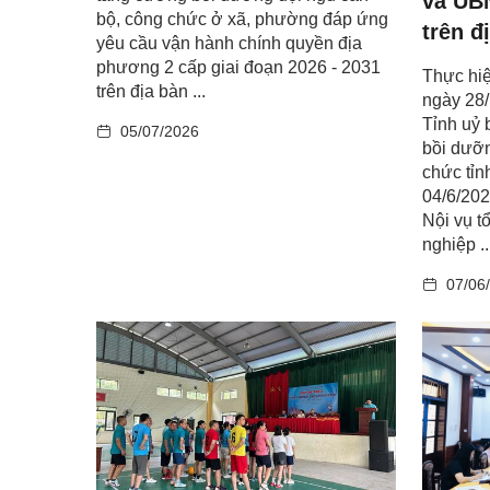
và UB
bộ, công chức ở xã, phường đáp ứng
trên đ
yêu cầu vận hành chính quyền địa
phương 2 cấp giai đoạn 2026 - 2031
Thực hi
trên địa bàn ...
ngày 28
Tỉnh uỷ 
05/07/2026
bồi dưỡn
chức tỉ
04/6/202
Nội vụ t
nghiệp ..
07/06