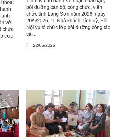
Tỉnh uỷ ban hành Kế hoạch đào tạo,
i thoại
bồi dưỡng cán bộ, công chức, viên
thanh
chức tỉnh Lạng Sơn năm 2026; ngày
Thanh
20/5/2026, tại Nhà khách Tỉnh uỷ, Sở
ắn với
Nội vụ tổ chức lớp bồi dưỡng công tác
tổ chức
cải ...
ợp trực
22/05/2026