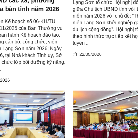
ND các xã, phường
Lạng Sơn tổ chức Hội nghị đố
ịa bàn tỉnh năm 2026
giữa Chủ tịch UBND tỉnh với 
niên năm 2026 với chủ đề: “
ện Kế hoạch số 06-KH/TU
niên Lạng Sơn khởi nghiệp g
/11/2025 của Ban Thường vụ
du lịch cộng đồng”. Hội nghị 
ban hành Kế hoạch đào tạo,
theo hình thức trực tiếp kết h
g cán bộ, công chức, viên
tuyến ...
nh Lạng Sơn năm 2026; Ngày
22/05/2026
6, tại Nhà khách Tỉnh uỷ, Sở
ổ chức lớp bồi dưỡng kỹ năng,
.
/2026