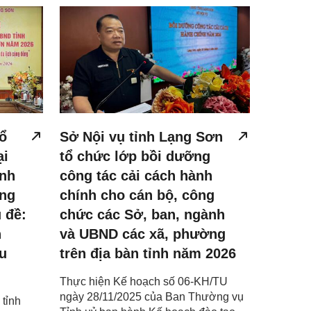
ổ
Sở Nội vụ tỉnh Lạng Sơn
ại
tổ chức lớp bồi dưỡng
ỉnh
công tác cải cách hành
ạng
chính cho cán bộ, công
 đề:
chức các Sở, ban, ngành
n
và UBND các xã, phường
u
trên địa bàn tỉnh năm 2026
Thực hiện Kế hoạch số 06-KH/TU
ngày 28/11/2025 của Ban Thường vụ
tỉnh