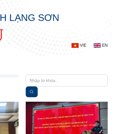
NH LẠNG SƠN
Ụ
VIE
EN