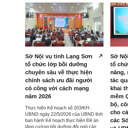
Sở Nội vụ tỉnh Lạng Sơn
Sở Nội
tổ chức lớp bồi dưỡng
tổ chứ
chuyên sâu về thực hiện
năng, 
chính sách ưu đãi người
tác qu
có công với cách mạng
khai t
năm 2026
mềm Q
bộ, cô
Thực hiện Kế hoạch số 203/KH-
cho c
UBND ngày 22/5/2026 của UBND tỉnh
các Sở
ban hành Kế hoạch thực hiện Đề án
tăng cường bồi dưỡng đội ngũ cán