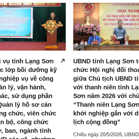
 vụ tỉnh Lạng Sơn
UBND tỉnh Lạng Sơn t
c lớp bồi dưỡng kỹ
chức Hội nghị đối tho
nghiệp vụ về công
giữa Chủ tịch UBND t
ản lý, vận hành,
với thanh niên tỉnh L
hác, sử dụng phần
Sơn năm 2026 với chủ
uản lý hồ sơ cán
“Thanh niên Lạng Sơ
ng chức, viên chức
khởi nghiệp gắn với d
án bộ, công chức
lịch cộng đồng”
, ban, ngành tỉnh
Chiều ngày 20/5/2026, UBND 