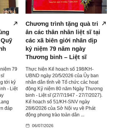
Chương trình tặng quà tri
ủng
ân các thân nhân liệt sĩ tại
o Quỹ
các xã biên giới nhân dịp
nh
kỷ niệm 79 năm ngày
Thương binh – Liệt sĩ
 niệm 79
Thực hiện Kế hoạch số 198/KH-
sĩ
UBND ngày 20/5/2026 của Ủy ban
g tới kỷ
nhân dân tỉnh về Tổ chức các hoạt
h - Liệt
động Kỷ niệm 80 năm Ngày Thương
ày
binh - Liệt sĩ (27/7/1947 - 27/7/2027).
 Lạng
Kế hoạch số 51/KH-SNV ngày
ơn đáp
28/6/2026 của Sở Nội vụ về Phát
động phong trào toàn dân ...
06/07/2026