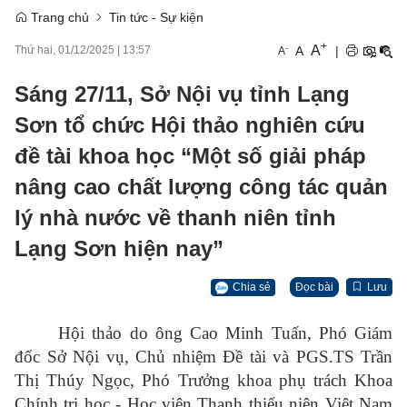
Trang chủ
Tin tức - Sự kiện
+
A
-
A
|
Thứ hai, 01/12/2025
|
13:57
A
Sáng 27/11, Sở Nội vụ tỉnh Lạng
Sơn tổ chức Hội thảo nghiên cứu
đề tài khoa học “Một số giải pháp
nâng cao chất lượng công tác quản
lý nhà nước về thanh niên tỉnh
Lạng Sơn hiện nay”
Chia sẻ
Đọc bài
Lưu
Hội thảo do ông Cao Minh Tuấn, Phó Giám
đốc Sở Nội vụ, Chủ nhiệm Đề tài và PGS.TS Trần
Thị Thúy Ngọc, Phó Trưởng khoa phụ trách Khoa
Chính trị học - Học viện Thanh thiếu niên Việt Nam