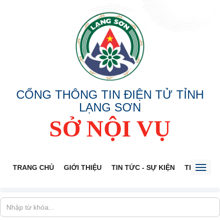
CỔNG THÔNG TIN ĐIỆN TỬ TỈNH
LẠNG SƠN
SỞ NỘI VỤ
TRANG CHỦ
GIỚI THIỆU
TIN TỨC - SỰ KIỆN
THÔNG TI
Toggl
naviga