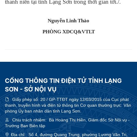
thanh niên tại tỉnh Lạng Sơn trong thời gian tới./.
Nguyễn Linh Thảo
PHÒNG XDCQ&VTLT
CỔNG THÔNG TIN ĐIỆN TỬ TỈNH LẠNG
SƠN - SỞ NỘI VỤ
Giấy phép số:
20 / GP-TTĐT ngày 12/03/2015 của Cục phát
thanh, truyền hình và điện tử thông tin Cơ quan thường trực: Văn
phòng Ủy ban nhân dân tỉnh Lạng Sơn.
Chịu trách nhiệm:
Bà Hoàng Thị Hiền, Giám đốc Sở Nội vụ -
Trưởng Ban Biên tập
Địa chỉ:
Số 4, đường Quang Trung, phường Lương Văn Tri,