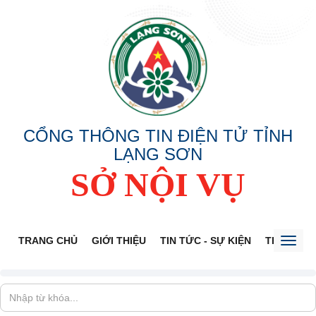
CỔNG THÔNG TIN ĐIỆN TỬ TỈNH
LẠNG SƠN
SỞ NỘI VỤ
TRANG CHỦ
GIỚI THIỆU
TIN TỨC - SỰ KIỆN
THÔNG TI
Toggl
naviga