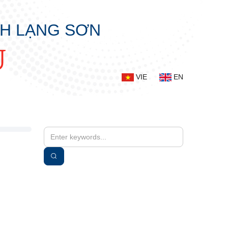
NH LẠNG SƠN
Ụ
VIE
EN