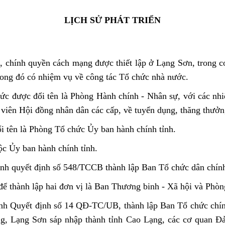
LỊCH SỬ PHÁT TRIỂN
chính quyền cách mạng được thiết lập ở Lạng Sơn, trong c
rong đó có nhiệm vụ về công tác Tổ chức nhà nước.
c được đổi tên là Phòng Hành chính - Nhân sự, với các nh
 viên Hội đồng nhân dân các cấp, về tuyển dụng, thăng thưởng
 tên là Phòng Tổ chức Ủy ban hành chính tỉnh.
c Ủy ban hành chính tỉnh.
nh quyết định số 548/TCCB thành lập Ban Tổ chức dân chính 
ể thành lập hai đơn vị là Ban Thương binh - Xã hội và Phòn
nh Quyết định số 14 QĐ-TC/UB, thành lập Ban Tổ chức chín
g, Lạng Sơn sáp nhập thành tỉnh Cao Lạng, các cơ quan Đản