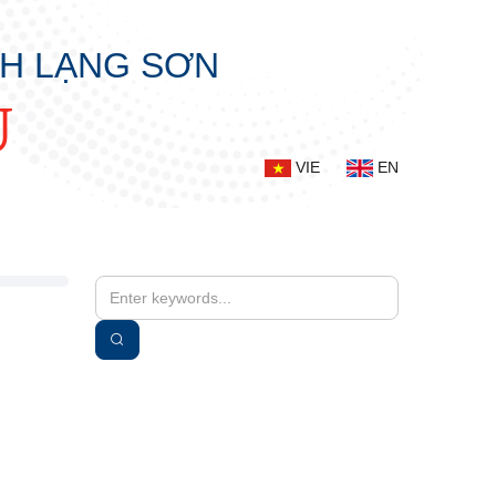
NH LẠNG SƠN
Ụ
VIE
EN