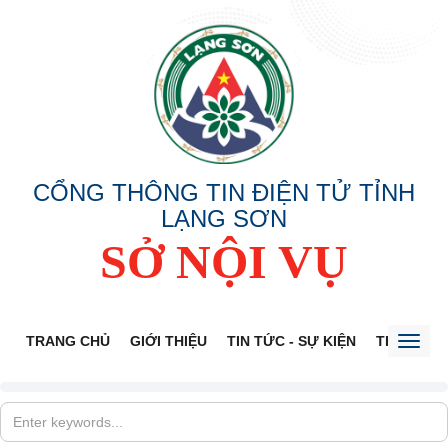
CỔNG THÔNG TIN ĐIỆN TỬ TỈNH
LẠNG SƠN
SỞ NỘI VỤ
TRANG CHỦ
GIỚI THIỆU
TIN TỨC - SỰ KIỆN
THÔNG TI
Toggl
naviga