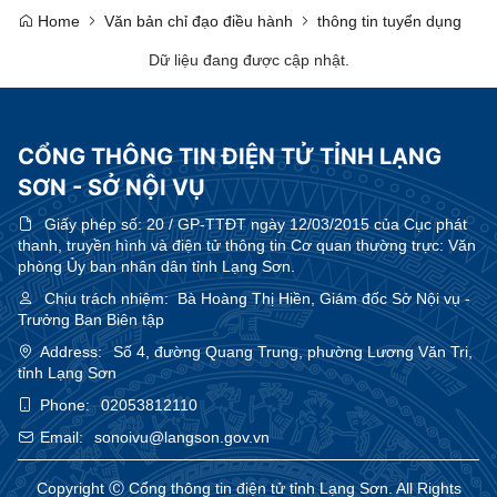
Home
Văn bản chỉ đạo điều hành
thông tin tuyển dụng
Dữ liệu đang được cập nhật.
CỔNG THÔNG TIN ĐIỆN TỬ TỈNH LẠNG
SƠN - SỞ NỘI VỤ
Giấy phép số:
20 / GP-TTĐT ngày 12/03/2015 của Cục phát
thanh, truyền hình và điện tử thông tin Cơ quan thường trực: Văn
phòng Ủy ban nhân dân tỉnh Lạng Sơn.
Chịu trách nhiệm:
Bà Hoàng Thị Hiền, Giám đốc Sở Nội vụ -
Trưởng Ban Biên tập
Address:
Số 4, đường Quang Trung, phường Lương Văn Tri,
tỉnh Lạng Sơn
Phone:
02053812110
Email:
sonoivu@langson.gov.vn
Copyright Ⓒ Cổng thông tin điện tử tỉnh Lạng Sơn. All Rights